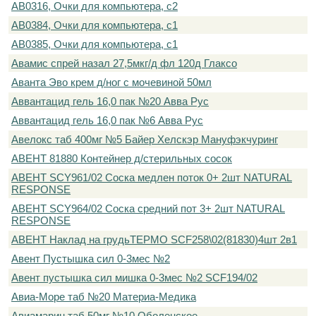
АВ0316, Очки для компьютера, с2
АВ0384, Очки для компьютера, с1
АВ0385, Очки для компьютера, с1
Авамис спрей назал 27,5мкг/д фл 120д Глаксо
Аванта Эво крем д/ног с мочевиной 50мл
Аввантацид гель 16,0 пак №20 Авва Рус
Аввантацид гель 16,0 пак №6 Авва Рус
Авелокс таб 400мг №5 Байер Хелскэр Мануфэкчуринг
АВЕНТ 81880 Контейнер д/стерильных сосок
АВЕНТ SCY961/02 Соска медлен поток 0+ 2шт NATURAL
RESPONSE
АВЕНТ SCY964/02 Соска средний пот 3+ 2шт NATURAL
RESPONSE
АВЕНТ Наклад на грудьТЕРМО SCF258\02(81830)4шт 2в1
Авент Пустышка сил 0-3мес №2
Авент пустышка сил мишка 0-3мес №2 SCF194/02
Авиа-Море таб №20 Материа-Медика
Авиамарин таб 50мг №10 Оболенское