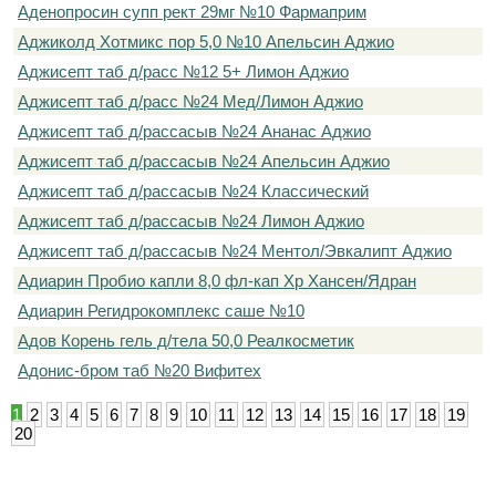
Аденопросин супп рект 29мг №10 Фармаприм
Аджиколд Хотмикс пор 5,0 №10 Апельсин Аджио
Аджисепт таб д/расс №12 5+ Лимон Аджио
Аджисепт таб д/расс №24 Мед/Лимон Аджио
Аджисепт таб д/рассасыв №24 Ананас Аджио
Аджисепт таб д/рассасыв №24 Апельсин Аджио
Аджисепт таб д/рассасыв №24 Классический
Аджисепт таб д/рассасыв №24 Лимон Аджио
Аджисепт таб д/рассасыв №24 Ментол/Эвкалипт Аджио
Адиарин Пробио капли 8,0 фл-кап Хр Хансен/Ядран
Адиарин Регидрокомплекс саше №10
Адов Корень гель д/тела 50,0 Реалкосметик
Адонис-бром таб №20 Вифитех
1
2
3
4
5
6
7
8
9
10
11
12
13
14
15
16
17
18
19
20