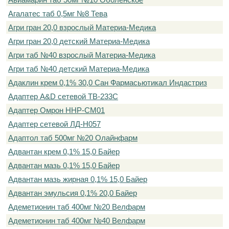
Агалатес таб 0,5мг №8 Тева
Агри гран 20,0 взрослый Материа-Медика
Агри гран 20,0 детский Материа-Медика
Агри таб №40 взрослый Материа-Медика
Агри таб №40 детский Материа-Медика
Адаклин крем 0,1% 30,0 Сан Фармасьютикал Индастриз
Адаптер A&D сетевой ТВ-233С
Адаптер Омрон HHP-CM01
Адаптер сетевой ЛД-Н057
Адаптол таб 500мг №20 Олайнфарм
Адвантан крем 0,1% 15,0 Байер
Адвантан мазь 0,1% 15,0 Байер
Адвантан мазь жирная 0,1% 15,0 Байер
Адвантан эмульсия 0,1% 20,0 Байер
Адеметионин таб 400мг №20 Велфарм
Адеметионин таб 400мг №40 Велфарм