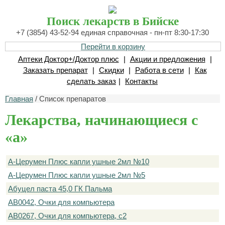
Поиск лекарств в Бийске
+7 (3854) 43-52-94 единая справочная - пн-пт 8:30-17:30
Перейти в корзину
Аптеки Доктор+/Доктор плюс
|
Акции и предложения
|
Заказать препарат
|
Скидки
|
Работа в сети
|
Как
сделать заказ
|
Контакты
Главная
/ Список препаратов
Лекарства, начинающиеся с
«а»
А-Церумен Плюс капли ушные 2мл №10
А-Церумен Плюс капли ушные 2мл №5
Абуцел паста 45,0 ГК Пальма
АВ0042, Очки для компьютера
АВ0267, Очки для компьютера, с2