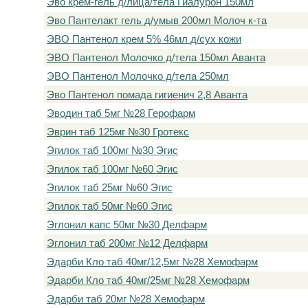
Эво крем-гель д/лица/тела Гиалурон 150мл
Эво Пантелакт гель д/умыв 200мл Молоч к-та
ЭВО Пантенол крем 5% 46мл д/сух кожи
ЭВО Пантенол Молочко д/тела 150мл Аванта
ЭВО Пантенол Молочко д/тела 250мл
Эво Пантенол помада гигиенич 2,8 Аванта
Эводин таб 5мг №28 Герофарм
Эврин таб 125мг №30 Гротекс
Эгилок таб 100мг №30 Эгис
Эгилок таб 100мг №60 Эгис
Эгилок таб 25мг №60 Эгис
Эгилок таб 50мг №60 Эгис
Эглонил капс 50мг №30 Делфарм
Эглонил таб 200мг №12 Делфарм
Эдарби Кло таб 40мг/12,5мг №28 Хемофарм
Эдарби Кло таб 40мг/25мг №28 Хемофарм
Эдарби таб 20мг №28 Хемофарм