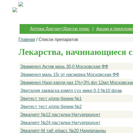
Аптеки Доктор+/Доктор плюс
|
Акции и предлож
Главная
/ Список препаратов
Лекарства, начинающиеся с
Эваменол Актив мазь 30,0 Московская ФФ
Эваменол мазь 15г от насморка Московская ФФ
Эваменол Назо капли наз 1%+3% фл 12мл Московска
Эвиталия закваска компл сух микр 0,3 №10 флак
Эвитест тест д/опр берем №1
Эвитест тест д/опр берем №2
Эвкалипт №12 пастилки Натурпродукт
Эвкалипт №24 пастилки Натурпродукт
Эвкалипт-М таб д/расс №20 Нидерланды