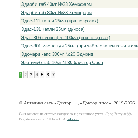
Эдарби таб 40мг №28 Хемофарм
Эдарби таб 80мг №28 Хемофарм
Эдас-111 капли 25мл (при неврозах)
Эдас-131 капли 25мл (д/носа)
Эдас-306 сироп фл. 100мл (при неврозах)
Эдас-801 масло туи 25мл (при заболевании кожи и сл
Эдомари капс 300мг №20 Эдмонд
Эзетимиб таб 10мг №30 блистер Озон
1
2
3
4
5
6
7
© Аптечная сеть «Доктор +», «Доктор плюс», 2019-2026
Сайт основан на системе складского и розничного учета «Граф Бестужефф».
Разработка сайта: ИП Безе С. А.
lek22.ru