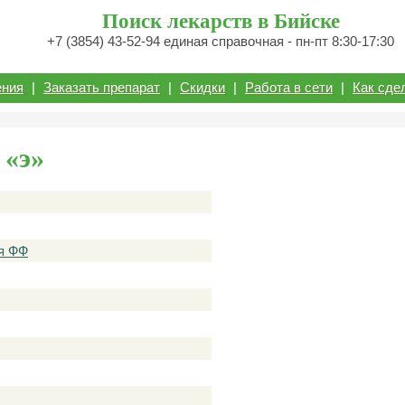
Поиск лекарств в Бийске
+7 (3854) 43-52-94 единая справочная - пн-пт 8:30-17:30
ения
|
Заказать препарат
|
Скидки
|
Работа в сети
|
Как сде
 «э»
я ФФ