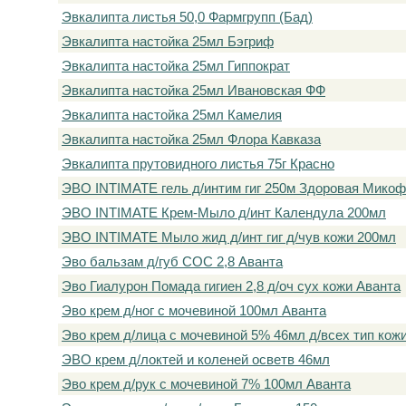
Эвкалипта листья 50,0 Фармгрупп (Бад)
Эвкалипта настойка 25мл Бэгриф
Эвкалипта настойка 25мл Гиппократ
Эвкалипта настойка 25мл Ивановская ФФ
Эвкалипта настойка 25мл Камелия
Эвкалипта настойка 25мл Флора Кавказа
Эвкалипта прутовидного листья 75г Красно
ЭВО INTIMATE гель д/интим гиг 250м Здоровая Микоф
ЭВО INTIMATE Крем-Мыло д/инт Календула 200мл
ЭВО INTIMATE Мыло жид д/инт гиг д/чув кожи 200мл
Эво бальзам д/губ СОС 2,8 Аванта
Эво Гиалурон Помада гигиен 2,8 д/оч сух кожи Аванта
Эво крем д/ног с мочевиной 100мл Аванта
Эво крем д/лица с мочевиной 5% 46мл д/всех тип кож
ЭВО крем д/локтей и коленей осветв 46мл
Эво крем д/рук с мочевиной 7% 100мл Аванта