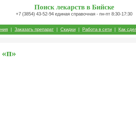
Поиск лекарств в Бийске
+7 (3854) 43-52-94 единая справочная - пн-пт 8:30-17:30
ения
|
Заказать препарат
|
Скидки
|
Работа в сети
|
Как сде
 «п»