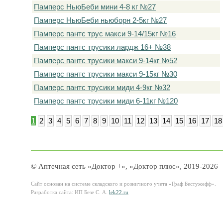
Памперс НьюБеби мини 4-8 кг №27
Памперс НьюБеби ньюборн 2-5кг №27
Памперс пантс трус макси 9-14/15кг №16
Памперс пантс трусики лардж 16+ №38
Памперс пантс трусики макси 9-14кг №52
Памперс пантс трусики макси 9-15кг №30
Памперс пантс трусики миди 4-9кг №32
Памперс пантс трусики миди 6-11кг №120
1
2
3
4
5
6
7
8
9
10
11
12
13
14
15
16
17
18
© Аптечная сеть «Доктор +», «Доктор плюс», 2019-2026
Сайт основан на системе складского и розничного учета «Граф Бестужефф».
Разработка сайта: ИП Безе С. А.
lek22.ru