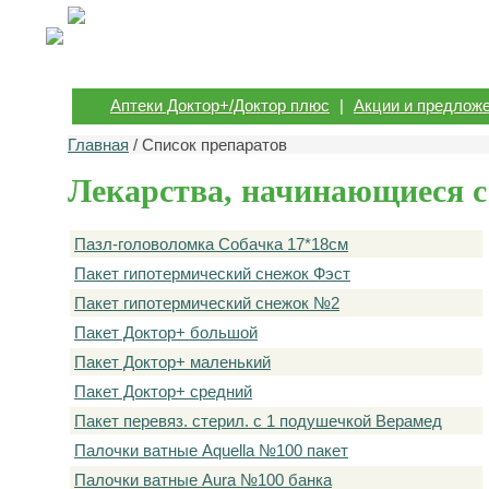
Аптеки Доктор+/Доктор плюс
|
Акции и предлож
Главная
/ Список препаратов
Лекарства, начинающиеся с
Пазл-головоломка Собачка 17*18см
Пакет гипотермический снежок Фэст
Пакет гипотермический снежок №2
Пакет Доктор+ большой
Пакет Доктор+ маленький
Пакет Доктор+ средний
Пакет перевяз. стерил. с 1 подушечкой Верамед
Палочки ватные Aquella №100 пакет
Палочки ватные Aura №100 банка