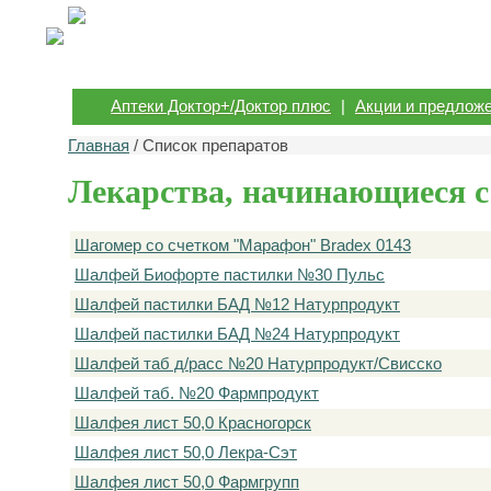
Аптеки Доктор+/Доктор плюс
|
Акции и предлож
Главная
/ Список препаратов
Лекарства, начинающиеся с
Шагомер со счетком "Марафон" Bradex 0143
Шалфей Биофорте пастилки №30 Пульс
Шалфей пастилки БАД №12 Натурпродукт
Шалфей пастилки БАД №24 Натурпродукт
Шалфей таб д/расс №20 Натурпродукт/Свисско
Шалфей таб. №20 Фармпродукт
Шалфея лист 50,0 Красногорск
Шалфея лист 50,0 Лекра-Сэт
Шалфея лист 50,0 Фармгрупп