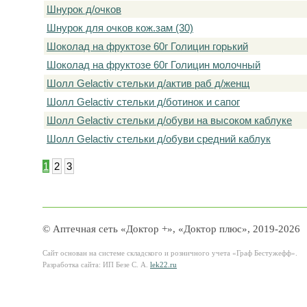
Шнурок д/очков
Шнурок для очков кож.зам (30)
Шоколад на фруктозе 60г Голицин горький
Шоколад на фруктозе 60г Голицин молочный
Шолл Gelactiv стельки д/актив раб д/женщ
Шолл Gelactiv стельки д/ботинок и сапог
Шолл Gelactiv стельки д/обуви на высоком каблуке
Шолл Gelactiv стельки д/обуви средний каблук
1
2
3
© Аптечная сеть «Доктор +», «Доктор плюс», 2019-2026
Сайт основан на системе складского и розничного учета «Граф Бестужефф».
Разработка сайта: ИП Безе С. А.
lek22.ru