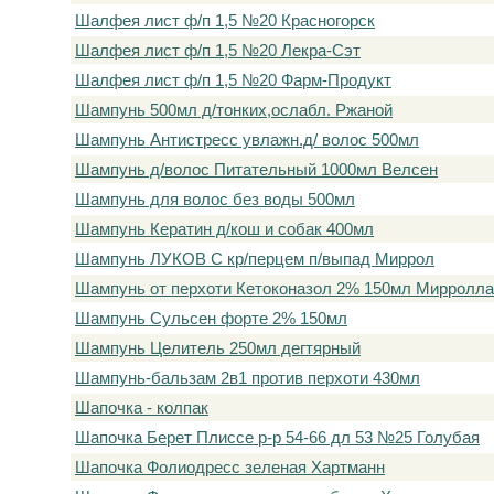
Шалфея лист ф/п 1,5 №20 Красногорск
Шалфея лист ф/п 1,5 №20 Лекра-Сэт
Шалфея лист ф/п 1,5 №20 Фарм-Продукт
Шампунь 500мл д/тонких,ослабл. Ржаной
Шампунь Антистресс увлажн.д/ волос 500мл
Шампунь д/волос Питательный 1000мл Велсен
Шампунь для волос без воды 500мл
Шампунь Кератин д/кош и собак 400мл
Шампунь ЛУКОВ С кр/перцем п/выпад Миррол
Шампунь от перхоти Кетоконазол 2% 150мл Мирролла
Шампунь Сульсен форте 2% 150мл
Шампунь Целитель 250мл дегтярный
Шампунь-бальзам 2в1 против перхоти 430мл
Шапочка - колпак
Шапочка Берет Плиссе р-р 54-66 дл 53 №25 Голубая
Шапочка Фолиодресс зеленая Хартманн