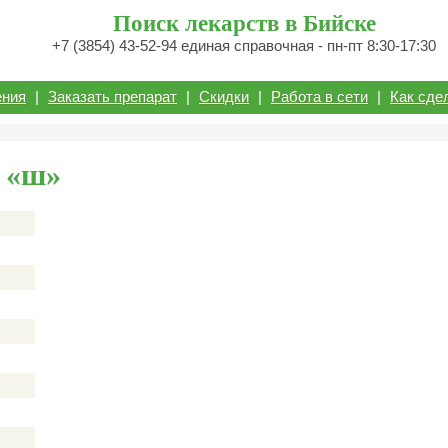
Поиск лекарств в Бийске
+7 (3854) 43-52-94 единая справочная - пн-пт 8:30-17:30
ения
|
Заказать препарат
|
Скидки
|
Работа в сети
|
Как сде
 «ш»