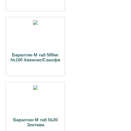
Баралгин М таб 500мг
№100 Авенсис/Санофи
Баралгин М таб №20
Зентива