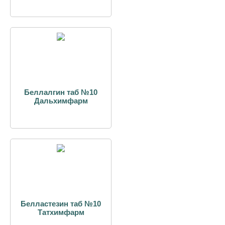
Беллалгин таб №10
Дальхимфарм
Белластезин таб №10
Татхимфарм