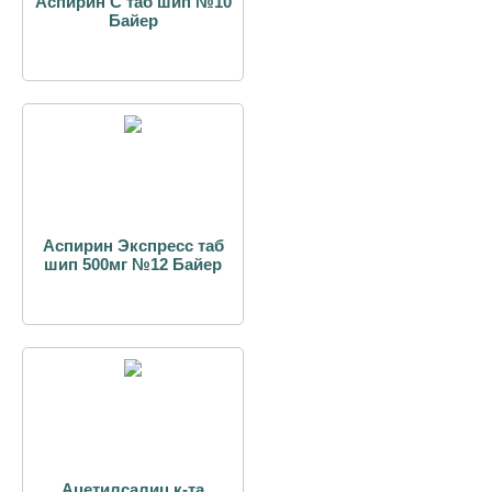
Аспирин C таб шип №10
Байер
Аспирин Экспресс таб
шип 500мг №12 Байер
Ацетилсалиц к-та