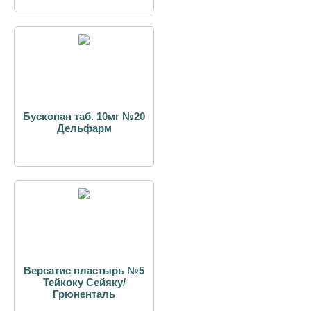
Бускопан таб. 10мг №20
Дельфарм
Версатис пластырь №5
Тейкоку Сейяку/
Грюненталь