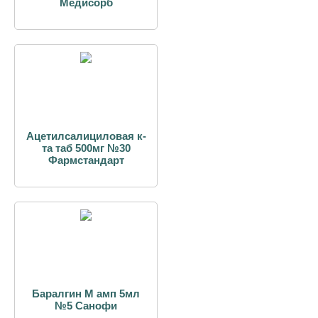
Медисорб
Ацетилсалициловая к-
та таб 500мг №30
Фармстандарт
Баралгин М амп 5мл
№5 Санофи