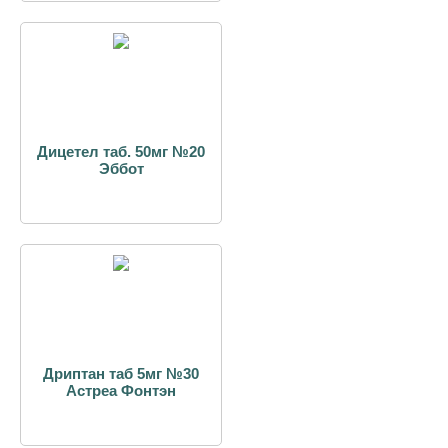
Дицетел таб. 50мг №20
Эббот
Дриптан таб 5мг №30
Астреа Фонтэн