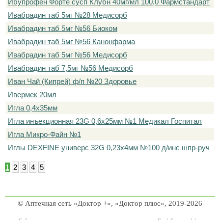
Ибупрофен Форте сусп Клубн 40мг/мл 100,0 Фармстандарт
Ивабрадин таб 5мг №28 Медисорб
Ивабрадин таб 5мг №56 Биоком
Ивабрадин таб 5мг №56 Канонфарма
Ивабрадин таб 5мг №56 Медисорб
Ивабрадин таб 7,5мг №56 Медисорб
Иван Чай (Кипрей) ф/п №20 Здоровье
Ивермек 20мл
Игла 0,4х35мм
Игла инъекционная 23G 0,6х25мм №1 Медикал Госпитал
Игла Микро-Файн №1
Иглы DEXFINE универс 32G 0,23х4мм №100 д/инс шпр-руч
1
2
3
4
5
© Аптечная сеть «Доктор +», «Доктор плюс», 2019-2026