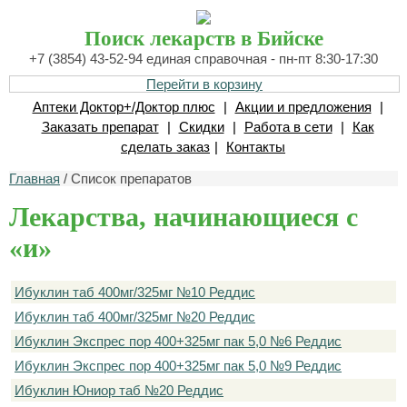
Поиск лекарств в Бийске
+7 (3854) 43-52-94 единая справочная - пн-пт 8:30-17:30
Перейти в корзину
Аптеки Доктор+/Доктор плюс
|
Акции и предложения
|
Заказать препарат
|
Скидки
|
Работа в сети
|
Как
сделать заказ
|
Контакты
Главная
/ Список препаратов
Лекарства, начинающиеся с
«и»
Ибуклин таб 400мг/325мг №10 Реддис
Ибуклин таб 400мг/325мг №20 Реддис
Ибуклин Экспрес пор 400+325мг пак 5,0 №6 Реддис
Ибуклин Экспрес пор 400+325мг пак 5,0 №9 Реддис
Ибуклин Юниор таб №20 Реддис