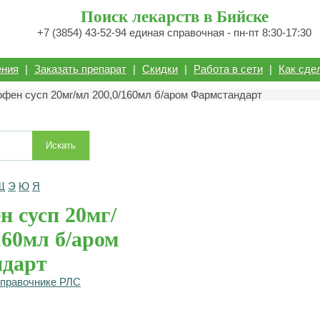
Поиск лекарств в Бийске
+7 (3854) 43-52-94 единая справочная - пн-пт 8:30-17:30
ения
|
Заказать препарат
|
Скидки
|
Работа в сети
|
Как сде
офен сусп 20мг/мл 200,0/160мл б/аром Фармстандарт
Искать
Щ
Э
Ю
Я
 сусп 20мг/
160мл б/аром
дарт
справочнике РЛС