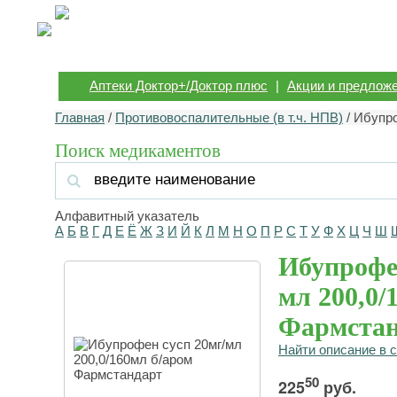
Аптеки Доктор+/Доктор плюс
|
Акции и предлож
Главная
/
Противовоспалительные (в т.ч. НПВ)
/ Ибупр
Поиск медикаментов
Алфавитный указатель
А
Б
В
Г
Д
Е
Ё
Ж
З
И
Й
К
Л
М
Н
О
П
Р
С
Т
У
Ф
Х
Ц
Ч
Ш
Ибупрофен
мл 200,0/
Фармстан
Найти описание в 
50
225
руб.