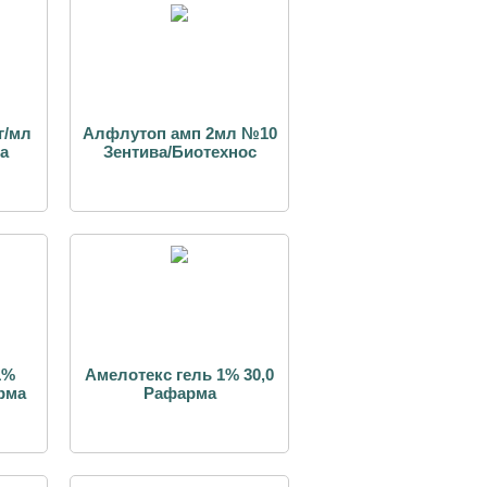
г/мл
Алфлутоп амп 2мл №10
а
Зентива/Биотехнос
1%
Амелотекс гель 1% 30,0
рма
Рафарма