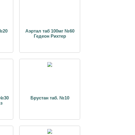
 №20
Аэртал таб 100мг №60
Гедеон Рихтер
 №30
Брустан таб. №10
з