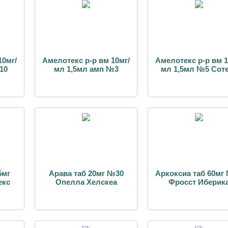
10мг/
Амелотекс р-р вм 10мг/
Амелотекс р-р вм 1
10
мл 1,5мл амп №3
мл 1,5мл №5 Сот
5мг
Арава таб 20мг №30
Аркоксиа таб 60мг
екс
Опелла Хелскеа
Фросст Иберик