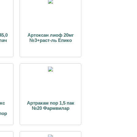
45,0
Артоксан лиоф 20мг
лач
№3+раст-ль Епико
кс
Артракам пор 1,5 пак
№20 Фармвилар
пор