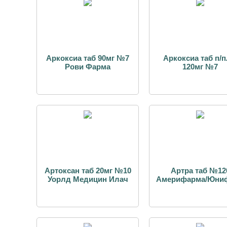
Аркоксиа таб 90мг №7
Аркоксиа таб п/п
Рови Фарма
120мг №7
Артоксан таб 20мг №10
Артра таб №12
Уорлд Медицин Илач
Америфарма/Юни