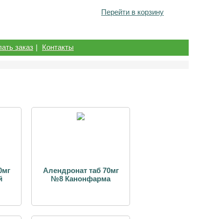
Перейти в корзину
лать заказ
|
Контакты
0мг
Алендронат таб 70мг
й
№8 Канонфарма