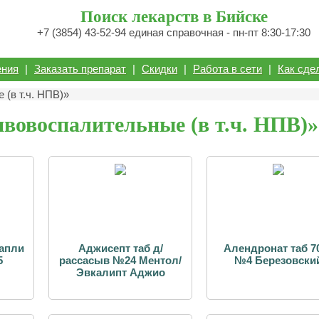
Поиск лекарств в Бийске
+7 (3854) 43-52-94 единая справочная - пн-пт 8:30-17:30
ения
|
Заказать препарат
|
Скидки
|
Работа в сети
|
Как сде
 (в т.ч. НПВ)»
ивовоспалительные (в т.ч. НПВ)»
апли
Аджисепт таб д/
Алендронат таб 7
5
рассасыв №24 Ментол/
№4 Березовски
Эвкалипт Аджио