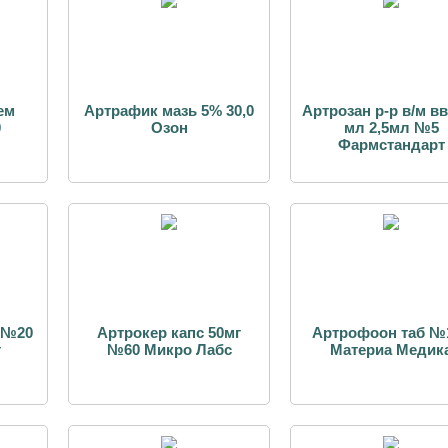
ем
Артрафик мазь 5% 30,0
Артрозан р-р в/м вв
0
Озон
мл 2,5мл №5
Фармстандарт
 №20
Артрокер капс 50мг
Артрофоон таб №
т
№60 Микро Лабс
Материа Медик