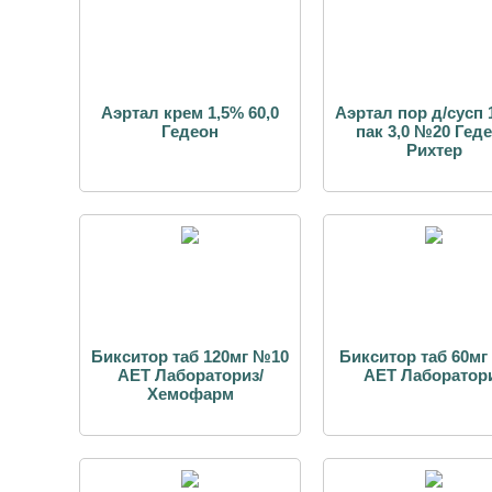
Аэртал крем 1,5% 60,0
Аэртал пор д/сусп 
Гедеон
пак 3,0 №20 Гед
Рихтер
Бикситор таб 120мг №10
Бикситор таб 60м
АЕТ Лабораториз/
АЕТ Лаборатор
Хемофарм