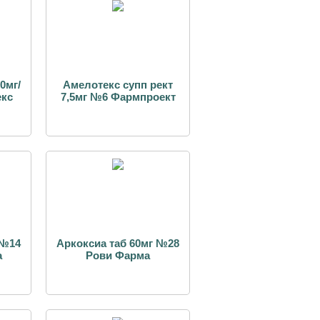
0мг/
Амелотекс супп рект
екс
7,5мг №6 Фармпроект
 №14
Аркоксиа таб 60мг №28
а
Рови Фарма