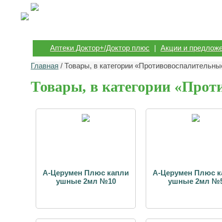
Аптеки Доктор+/Доктор плюс
|
Акции и предлож
Главная
/ Товары, в категории «Противовоспалительные
Товары, в категории «Прот
А-Церумен Плюс капли
А-Церумен Плюс к
ушные 2мл №10
ушные 2мл №