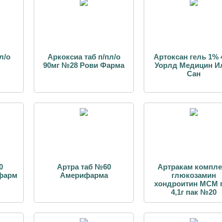
л/о
Аркоксиа таб п/пл/о
Артоксан гель 1% 
90мг №28 Рови Фарма
Уорлд Медицин И
Сан
0
Артра таб №60
Артракам компле
фарм
Америфарма
глюкозамин
хондроитин МСМ 
4,1г пак №20