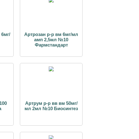
 6мг/
Артрозан р-р вм 6мг/мл
амп 2,5мл №10
Фармстандарт
100
Артрум р-р вв вм 50мг/
а
мл 2мл №10 Биосинтез