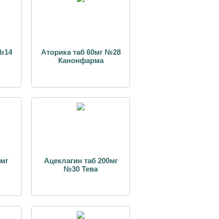
 №14
Аторика таб 60мг №28
Канонфарма
0мг
Ацеклагин таб 200мг
№30 Тева