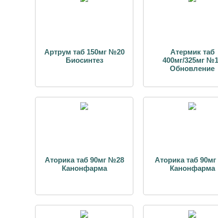
Артрум таб 150мг №20
Атермик таб
Биосинтез
400мг/325мг №
Обновление
Аторика таб 90мг №28
Аторика таб 90м
Канонфарма
Канонфарма