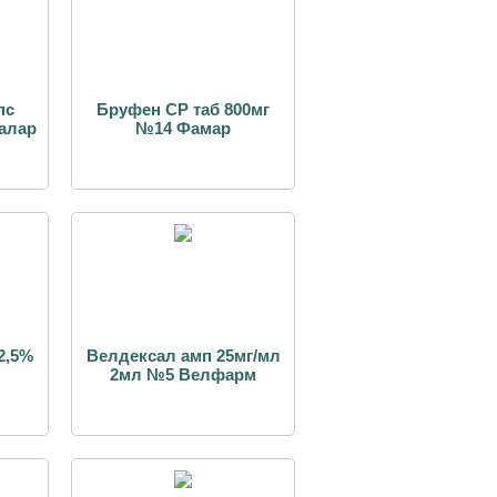
пс
Бруфен СР таб 800мг
алар
№14 Фамар
2,5%
Велдексал амп 25мг/мл
2мл №5 Велфарм