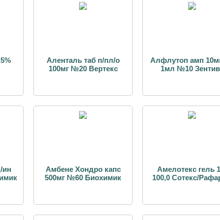
,5%
Аленталь таб п/пл/о
Алфлутоп амп 10м
100мг №20 Вертекс
1мл №10 Зентив
/ин
Амбене Хондро капс
Амелотекс гель 
имик
500мг №60 Биохимик
100,0 Сотекс/Рафа