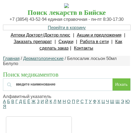
Поиск лекарств в Бийске
+7 (3854) 43-52-94 единая справочная - пн-пт 8:30-17:30
Перейти в корзину
Аптеки Доктор+/Доктор плюс
|
Акции и предложения
|
Заказать препарат
|
Скидки
|
Работа в сети
|
Как
сделать заказ
|
Контакты
Главная
/
Дерматологические
/ Белосалик лосьон 50мл
Белупо
Поиск медикаментов
Искать
Алфавитный указатель
А
Б
В
Г
Д
Е
Ё
Ж
З
И
Й
К
Л
М
Н
О
П
Р
С
Т
У
Ф
Х
Ц
Ч
Ш
Щ
Э
Ю
Я