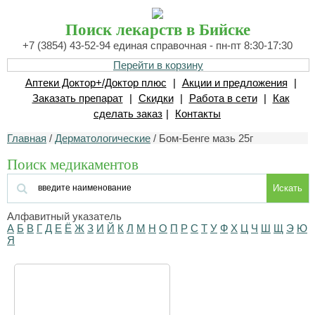
Поиск лекарств в Бийске
+7 (3854) 43-52-94 единая справочная - пн-пт 8:30-17:30
Перейти в корзину
Аптеки Доктор+/Доктор плюс
|
Акции и предложения
|
Заказать препарат
|
Скидки
|
Работа в сети
|
Как
сделать заказ
|
Контакты
Главная
/
Дерматологические
/ Бом-Бенге мазь 25г
Поиск медикаментов
Искать
Алфавитный указатель
А
Б
В
Г
Д
Е
Ё
Ж
З
И
Й
К
Л
М
Н
О
П
Р
С
Т
У
Ф
Х
Ц
Ч
Ш
Щ
Э
Ю
Я