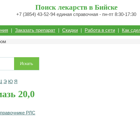
Поиск лекарств в Бийске
+7 (3854) 43-52-94 единая справочная - пн-пт 8:30-17:30
ения
|
Заказать препарат
|
Скидки
|
Работа в сети
|
Как сде
ром
Искать
Щ
Э
Ю
Я
азь 20,0
справочнике РЛС