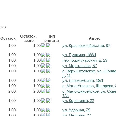
ках:
Остаток,
Тип
Остаток
Адрес
всего
оплаты
1.00
1.00
ул. Краснооктябрьская, 87
1.00
1.00
ул. Пушкина, 188/1
1.00
1.00
пер. Коммунарский, д. 23
1.00
1.00
ул. Мартьянова, 57
1.00
1.00
с. Верх-Катунское, ул. Юбил
д. 11
1.00
1.00
ул. Льнокомбинат, 18/1
1.00
1.00
с. Мало-Угренево, Щигарева, 
2.00
2.00
с. Мало-Енисейское, ул. Сов
73а
1.00
1.00
ул. Короленко, 22
1.00
1.00
ул. Ударная, 29
1.00
1.00
ул. Мерлина, 27