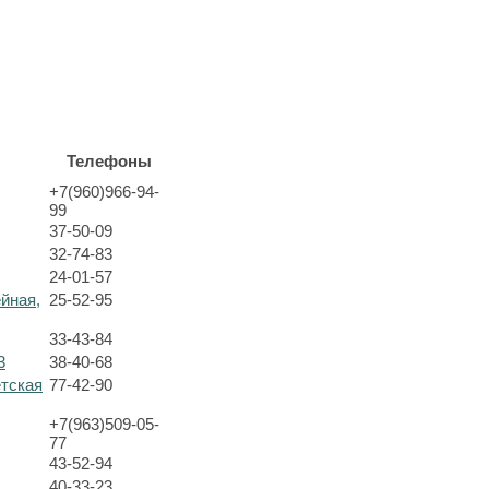
Телефоны
+7(960)966-94-
99
37-50-09
32-74-83
24-01-57
ейная,
25-52-95
33-43-84
3
38-40-68
етская
77-42-90
+7(963)509-05-
77
43-52-94
40-33-23