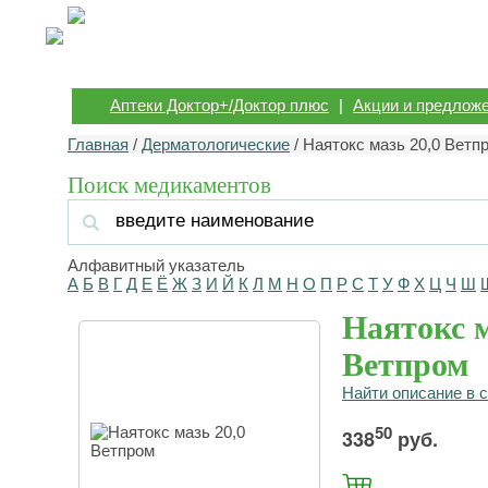
Аптеки Доктор+/Доктор плюс
|
Акции и предлож
Главная
/
Дерматологические
/ Наятокс мазь 20,0 Ветп
Поиск медикаментов
Алфавитный указатель
А
Б
В
Г
Д
Е
Ё
Ж
З
И
Й
К
Л
М
Н
О
П
Р
С
Т
У
Ф
Х
Ц
Ч
Ш
Наятокс м
Ветпром
Найти описание в 
50
338
руб.