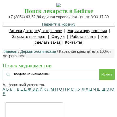
Поиск лекарств в Бийске
+7 (3854) 43-52-94 единая справочная - пн-пт 8:30-17:30
Перейти в корзину
Аптеки Доктор+/Доктор плюс
|
Акции и предложения
|
Заказать препарат
|
Скидки
|
Работа в сети
|
Как
сделать заказ
|
Контакты
Главная
/
Дерматологические
/ Карталин крем д/тела 100мл
Астрофарма
Поиск медикаментов
Искать
Алфавитный указатель
А
Б
В
Г
Д
Е
Ё
Ж
З
И
Й
К
Л
М
Н
О
П
Р
С
Т
У
Ф
Х
Ц
Ч
Ш
Щ
Э
Ю
Я