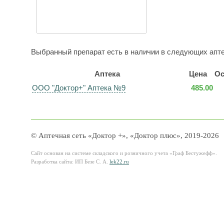
Выбранный препарат есть в наличии в следующих апте
Аптека
Цена
Ос
ООО "Доктор+" Аптека №9
485.00
© Аптечная сеть «Доктор +», «Доктор плюс», 2019-2026
Сайт основан на системе складского и розничного учета «Граф Бестужефф».
Разработка сайта: ИП Безе С. А.
lek22.ru