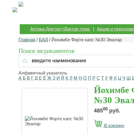
Аптеки Доктор+/Доктор плюс
|
Акции и предлож
Главная
/
БАД
/ Йохимбе Форте капс №30 Эвалар
Поиск медикаментов
Алфавитный указатель
А
Б
В
Г
Д
Е
Ё
Ж
З
И
Й
К
Л
М
Н
О
П
Р
С
Т
У
Ф
Х
Ц
Ч
Ш
Йохимбе 
№30 Эва
00
485
руб.
В корзину