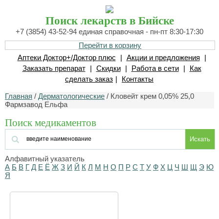
Поиск лекарств в Бийске
+7 (3854) 43-52-94 единая справочная - пн-пт 8:30-17:30
Перейти в корзину
Аптеки Доктор+/Доктор плюс
|
Акции и предложения
|
Заказать препарат
|
Скидки
|
Работа в сети
|
Как
сделать заказ
|
Контакты
Главная
/
Дерматологические
/ Кловейт крем 0,05% 25,0
Фармзавод Ельфа
Поиск медикаментов
Искать
Алфавитный указатель
А
Б
В
Г
Д
Е
Ё
Ж
З
И
Й
К
Л
М
Н
О
П
Р
С
Т
У
Ф
Х
Ц
Ч
Ш
Щ
Э
Ю
Я