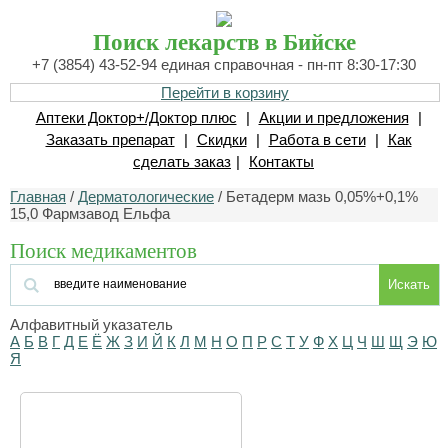
Поиск лекарств в Бийске
+7 (3854) 43-52-94 единая справочная - пн-пт 8:30-17:30
Перейти в корзину
Аптеки Доктор+/Доктор плюс
|
Акции и предложения
|
Заказать препарат
|
Скидки
|
Работа в сети
|
Как
сделать заказ
|
Контакты
Главная
/
Дерматологические
/ Бетадерм мазь 0,05%+0,1%
15,0 Фармзавод Ельфа
Поиск медикаментов
Искать
Алфавитный указатель
А
Б
В
Г
Д
Е
Ё
Ж
З
И
Й
К
Л
М
Н
О
П
Р
С
Т
У
Ф
Х
Ц
Ч
Ш
Щ
Э
Ю
Я