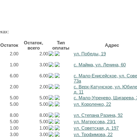
ках:
Остаток,
Тип
Остаток
Адрес
всего
оплаты
2.00
2.00
ул. Победы, 19
1.00
3.00
с. Майма, ул. Ленина, 60
6.00
6.00
с. Мало-Енисейское, ул. Сов
73а
2.00
2.00
с. Верх-Катунское, ул. Юбил
д. 11
5.00
5.00
с. Мало-Угренево, Щигарева, 
5.00
5.00
ул. Короленко, 22
8.00
8.00
ул. Степана Разина, 92
5.00
5.00
ул. Матросова, 23/1
1.00
1.00
ул. Советская, д. 197
3.00
3.00
ул. Трофимова, 22