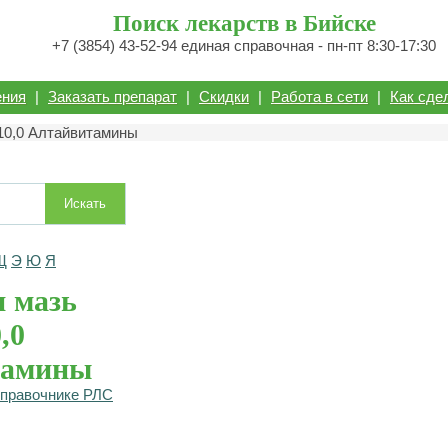
Поиск лекарств в Бийске
+7 (3854) 43-52-94 единая справочная - пн-пт 8:30-17:30
ения
|
Заказать препарат
|
Скидки
|
Работа в сети
|
Как сде
10,0 Алтайвитамины
Искать
Щ
Э
Ю
Я
 мазь
,0
тамины
справочнике РЛС