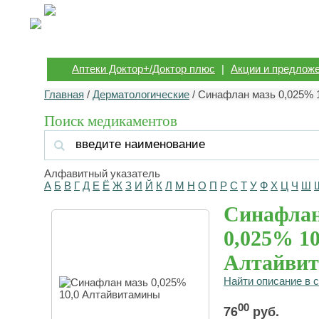
Аптеки Доктор+/Доктор плюс
|
Акции и предлож
Главная
/
Дерматологические
/ Синафлан мазь 0,025% 
Поиск медикаментов
Алфавитный указатель
А
Б
В
Г
Д
Е
Ё
Ж
З
И
Й
К
Л
М
Н
О
П
Р
С
Т
У
Ф
Х
Ц
Ч
Ш
Синафлан
0,025% 10
Алтайви
Найти описание в 
00
76
руб.