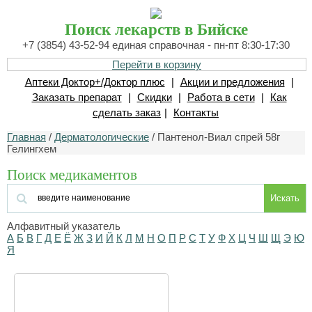
Поиск лекарств в Бийске
+7 (3854) 43-52-94 единая справочная - пн-пт 8:30-17:30
Перейти в корзину
Аптеки Доктор+/Доктор плюс
|
Акции и предложения
|
Заказать препарат
|
Скидки
|
Работа в сети
|
Как
сделать заказ
|
Контакты
Главная
/
Дерматологические
/ Пантенол-Виал спрей 58г
Гелингхем
Поиск медикаментов
Искать
Алфавитный указатель
А
Б
В
Г
Д
Е
Ё
Ж
З
И
Й
К
Л
М
Н
О
П
Р
С
Т
У
Ф
Х
Ц
Ч
Ш
Щ
Э
Ю
Я