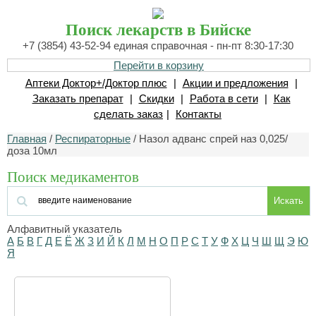
Поиск лекарств в Бийске
+7 (3854) 43-52-94 единая справочная - пн-пт 8:30-17:30
Перейти в корзину
Аптеки Доктор+/Доктор плюс
|
Акции и предложения
|
Заказать препарат
|
Скидки
|
Работа в сети
|
Как
сделать заказ
|
Контакты
Главная
/
Респираторные
/ Назол адванс спрей наз 0,025/
доза 10мл
Поиск медикаментов
Искать
Алфавитный указатель
А
Б
В
Г
Д
Е
Ё
Ж
З
И
Й
К
Л
М
Н
О
П
Р
С
Т
У
Ф
Х
Ц
Ч
Ш
Щ
Э
Ю
Я