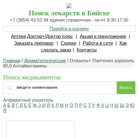
Поиск лекарств в Бийске
+7 (3854) 43-52-94 единая справочная - пн-пт 8:30-17:30
Перейти в корзину
Аптеки Доктор+/Доктор плюс
|
Акции и предложения
|
Заказать препарат
|
Скидки
|
Работа в сети
|
Как
сделать заказ
|
Контакты
Главная
/
Дерматологические
/ Олазоль+ Пантенол аэрозоль
80,0 Алтайвитамины
Поиск медикаментов
Искать
Алфавитный указатель
А
Б
В
Г
Д
Е
Ё
Ж
З
И
Й
К
Л
М
Н
О
П
Р
С
Т
У
Ф
Х
Ц
Ч
Ш
Щ
Э
Ю
Я