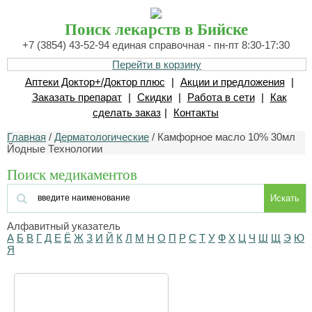
Поиск лекарств в Бийске
+7 (3854) 43-52-94 единая справочная - пн-пт 8:30-17:30
Перейти в корзину
Аптеки Доктор+/Доктор плюс
|
Акции и предложения
|
Заказать препарат
|
Скидки
|
Работа в сети
|
Как
сделать заказ
|
Контакты
Главная
/
Дерматологические
/ Камфорное масло 10% 30мл
Йодные Технологии
Поиск медикаментов
Искать
Алфавитный указатель
А
Б
В
Г
Д
Е
Ё
Ж
З
И
Й
К
Л
М
Н
О
П
Р
С
Т
У
Ф
Х
Ц
Ч
Ш
Щ
Э
Ю
Я