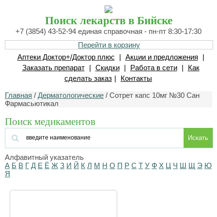
Поиск лекарств в Бийске
+7 (3854) 43-52-94 единая справочная - пн-пт 8:30-17:30
Перейти в корзину
Аптеки Доктор+/Доктор плюс
|
Акции и предложения
|
Заказать препарат
|
Скидки
|
Работа в сети
|
Как
сделать заказ
|
Контакты
Главная
/
Дерматологические
/ Сотрет капс 10мг №30 Сан
Фармасьютикал
Поиск медикаментов
Искать
Алфавитный указатель
А
Б
В
Г
Д
Е
Ё
Ж
З
И
Й
К
Л
М
Н
О
П
Р
С
Т
У
Ф
Х
Ц
Ч
Ш
Щ
Э
Ю
Я