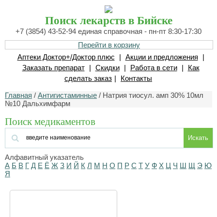
Поиск лекарств в Бийске
+7 (3854) 43-52-94 единая справочная - пн-пт 8:30-17:30
Перейти в корзину
Аптеки Доктор+/Доктор плюс
|
Акции и предложения
|
Заказать препарат
|
Скидки
|
Работа в сети
|
Как
сделать заказ
|
Контакты
Главная
/
Антигистаминные
/ Натрия тиосул. амп 30% 10мл
№10 Дальхимфарм
Поиск медикаментов
Искать
Алфавитный указатель
А
Б
В
Г
Д
Е
Ё
Ж
З
И
Й
К
Л
М
Н
О
П
Р
С
Т
У
Ф
Х
Ц
Ч
Ш
Щ
Э
Ю
Я