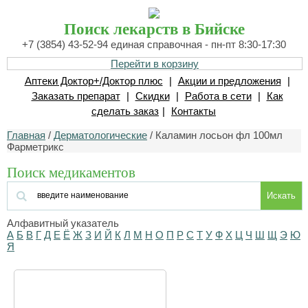
Поиск лекарств в Бийске
+7 (3854) 43-52-94 единая справочная - пн-пт 8:30-17:30
Перейти в корзину
Аптеки Доктор+/Доктор плюс
|
Акции и предложения
|
Заказать препарат
|
Скидки
|
Работа в сети
|
Как
сделать заказ
|
Контакты
Главная
/
Дерматологические
/ Каламин лосьон фл 100мл
Фарметрикс
Поиск медикаментов
Искать
Алфавитный указатель
А
Б
В
Г
Д
Е
Ё
Ж
З
И
Й
К
Л
М
Н
О
П
Р
С
Т
У
Ф
Х
Ц
Ч
Ш
Щ
Э
Ю
Я