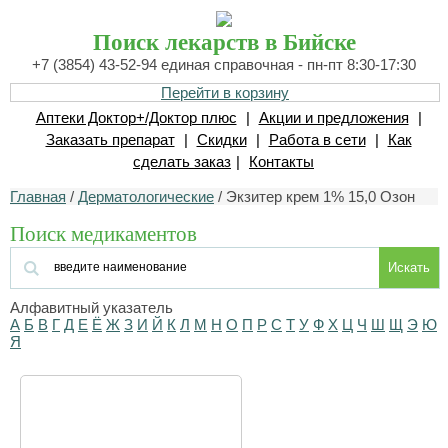
Поиск лекарств в Бийске
+7 (3854) 43-52-94 единая справочная - пн-пт 8:30-17:30
Перейти в корзину
Аптеки Доктор+/Доктор плюс
|
Акции и предложения
|
Заказать препарат
|
Скидки
|
Работа в сети
|
Как
сделать заказ
|
Контакты
Главная
/
Дерматологические
/ Экзитер крем 1% 15,0 Озон
Поиск медикаментов
Искать
Алфавитный указатель
А
Б
В
Г
Д
Е
Ё
Ж
З
И
Й
К
Л
М
Н
О
П
Р
С
Т
У
Ф
Х
Ц
Ч
Ш
Щ
Э
Ю
Я