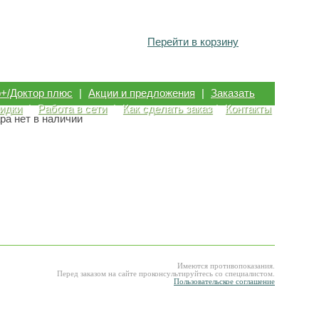
Перейти в корзину
р+/Доктор плюс
|
Акции и предложения
|
Заказать
идки
|
Работа в сети
|
Как сделать заказ
|
Контакты
ра нет в наличии
Имеются противопоказания.
Перед заказом на сайте проконсультируйтесь со специалистом.
Пользовательское соглашение