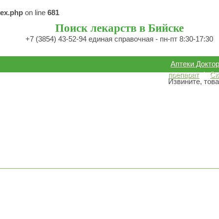
dex.php
on line
681
Поиск лекарств в Бийске
+7 (3854) 43-52-94 единая справочная - пн-пт 8:30-17:30
Аптеки Докто
препарат
|
Ск
Извините, това