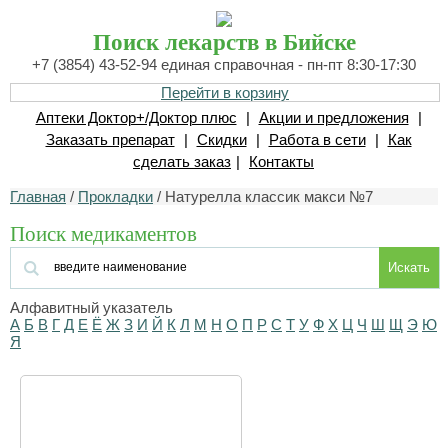
Поиск лекарств в Бийске
+7 (3854) 43-52-94 единая справочная - пн-пт 8:30-17:30
Перейти в корзину
Аптеки Доктор+/Доктор плюс
|
Акции и предложения
|
Заказать препарат
|
Скидки
|
Работа в сети
|
Как
сделать заказ
|
Контакты
Главная
/
Прокладки
/ Натурелла классик макси №7
Поиск медикаментов
Искать
Алфавитный указатель
А
Б
В
Г
Д
Е
Ё
Ж
З
И
Й
К
Л
М
Н
О
П
Р
С
Т
У
Ф
Х
Ц
Ч
Ш
Щ
Э
Ю
Я