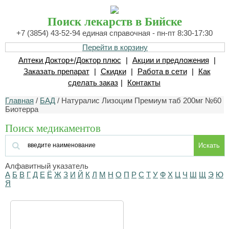
Поиск лекарств в Бийске
+7 (3854) 43-52-94 единая справочная - пн-пт 8:30-17:30
Перейти в корзину
Аптеки Доктор+/Доктор плюс
|
Акции и предложения
|
Заказать препарат
|
Скидки
|
Работа в сети
|
Как
сделать заказ
|
Контакты
Главная
/
БАД
/ Натуралис Лизоцим Премиум таб 200мг №60
Биотерра
Поиск медикаментов
Искать
Алфавитный указатель
А
Б
В
Г
Д
Е
Ё
Ж
З
И
Й
К
Л
М
Н
О
П
Р
С
Т
У
Ф
Х
Ц
Ч
Ш
Щ
Э
Ю
Я