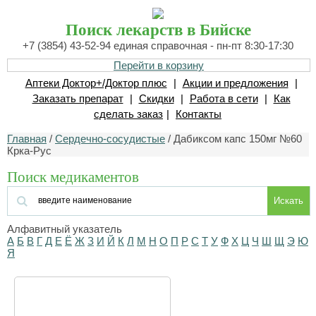
Поиск лекарств в Бийске
+7 (3854) 43-52-94 единая справочная - пн-пт 8:30-17:30
Перейти в корзину
Аптеки Доктор+/Доктор плюс
|
Акции и предложения
|
Заказать препарат
|
Скидки
|
Работа в сети
|
Как
сделать заказ
|
Контакты
Главная
/
Сердечно-сосудистые
/ Дабиксом капс 150мг №60
Крка-Рус
Поиск медикаментов
Искать
Алфавитный указатель
А
Б
В
Г
Д
Е
Ё
Ж
З
И
Й
К
Л
М
Н
О
П
Р
С
Т
У
Ф
Х
Ц
Ч
Ш
Щ
Э
Ю
Я