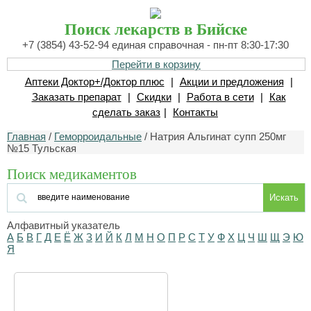
Поиск лекарств в Бийске
+7 (3854) 43-52-94 единая справочная - пн-пт 8:30-17:30
Перейти в корзину
Аптеки Доктор+/Доктор плюс
|
Акции и предложения
|
Заказать препарат
|
Скидки
|
Работа в сети
|
Как
сделать заказ
|
Контакты
Главная
/
Геморроидальные
/ Натрия Альгинат супп 250мг
№15 Тульская
Поиск медикаментов
Искать
Алфавитный указатель
А
Б
В
Г
Д
Е
Ё
Ж
З
И
Й
К
Л
М
Н
О
П
Р
С
Т
У
Ф
Х
Ц
Ч
Ш
Щ
Э
Ю
Я