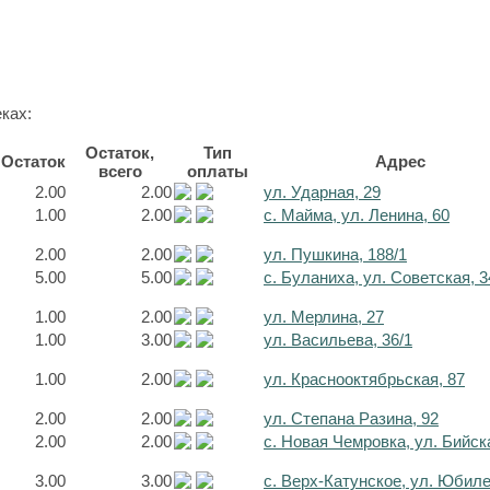
ках:
Остаток,
Тип
Остаток
Адрес
всего
оплаты
2.00
2.00
ул. Ударная, 29
1.00
2.00
с. Майма, ул. Ленина, 60
2.00
2.00
ул. Пушкина, 188/1
5.00
5.00
с. Буланиха, ул. Советская, 3
1.00
2.00
ул. Мерлина, 27
1.00
3.00
ул. Васильева, 36/1
1.00
2.00
ул. Краснооктябрьская, 87
2.00
2.00
ул. Степана Разина, 92
2.00
2.00
с. Новая Чемровка, ул. Бийск
3.00
3.00
с. Верх-Катунское, ул. Юбил