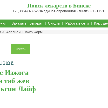
Поиск лекарств в Бийске
+7 (3854) 43-52-94 единая справочная - пн-пт 8:30-17:30
ения
|
Заказать препарат
|
Скидки
|
Работа в сети
|
Как сде
 №20 Апельсин Лайф Фарм
Искать
Щ
Э
Ю
Я
с Изжога
н таб жев
ьсин Лайф