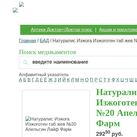
Аптеки Доктор+/Доктор плюс
|
Акции и предлож
Главная
/
БАД
/ Натуралис Изжога Изжоготен таб жев
Поиск медикаментов
Алфавитный указатель
А
Б
В
Г
Д
Е
Ё
Ж
З
И
Й
К
Л
М
Н
О
П
Р
С
Т
У
Ф
Х
Ц
Ч
Ш
Натурали
Изжоготе
№20 Апел
Фарм
50
292
руб.