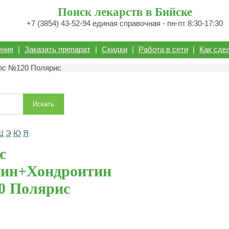
Поиск лекарств в Бийске
+7 (3854) 43-52-94 единая справочная - пн-пт 8:30-17:30
ения
|
Заказать препарат
|
Скидки
|
Работа в сети
|
Как сде
пс №120 Полярис
Искать
Щ
Э
Ю
Я
с
мин+Хондроитин
0 Полярис