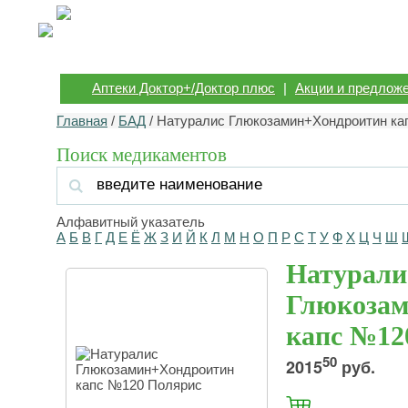
Аптеки Доктор+/Доктор плюс
|
Акции и предлож
Главная
/
БАД
/ Натуралис Глюкозамин+Хондроитин ка
Поиск медикаментов
Алфавитный указатель
А
Б
В
Г
Д
Е
Ё
Ж
З
И
Й
К
Л
М
Н
О
П
Р
С
Т
У
Ф
Х
Ц
Ч
Ш
Натурали
Глюкоза
капс №12
50
2015
руб.