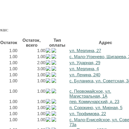
ках:
Остаток,
Тип
Остаток
Адрес
всего
оплаты
1.00
1.00
ул. Мерлина, 27
1.00
1.00
с. Мало-Угренево, Щигарева, 
1.00
2.00
ул. Ударная, 29
1.00
3.00
ул. Мерлина, 4
1.00
1.00
ул. Ленина, 240
1.00
1.00
с. Буланиха, ул. Советская, 3
1.00
1.00
с. Первомайское, ул.
Магистральная, 1А
1.00
1.00
пер. Коммунарский, д. 23
1.00
1.00
п. Сорокино, ул. Мирная, 5
1.00
1.00
ул. Трофимова, 22
1.00
1.00
с. Мало-Енисейское, ул. Сов
73а