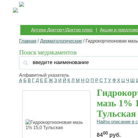
Аптеки Доктор+/Доктор плюс
|
Акции и предлож
Главная
/
Дерматологические
/ Гидрокортизоновая мазь
Поиск медикаментов
Алфавитный указатель
А
Б
В
Г
Д
Е
Ё
Ж
З
И
Й
К
Л
М
Н
О
П
Р
С
Т
У
Ф
Х
Ц
Ч
Ш
Гидрокор
мазь 1% 1
Тульская
Найти описание в 
00
84
руб.