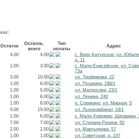
ках:
Остаток,
Тип
Остаток
Адрес
всего
оплаты
4.00
4.00
с. Верх-Катунское, ул. Юбил
д. 11
1.00
3.00
с. Мало-Енисейское, ул. Сов
73а
3.00
10.00
ул. Трофимова, 22
1.00
8.00
ул. Пушкина, 188/1
1.00
5.00
ул. Матросова, 23/1
1.00
6.00
ул. Ленина, 240
1.00
8.00
п. Сорокино, ул. Мирная, 5
9.00
19.00
ул. Льнокомбинат, 18/1
1.00
6.00
с. Мало-Угренево, Щигарева, 
7.00
7.00
ул. Степана Разина, 92
2.00
2.00
ул. Мартьянова, 57
1.00
1.00
ул. Советская, д. 197