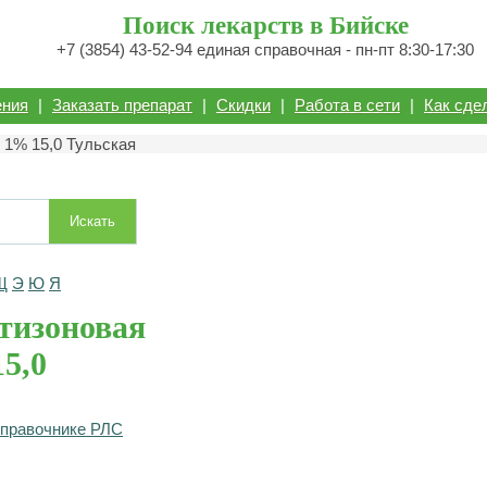
Поиск лекарств в Бийске
+7 (3854) 43-52-94 единая справочная - пн-пт 8:30-17:30
ения
|
Заказать препарат
|
Скидки
|
Работа в сети
|
Как сде
 1% 15,0 Тульская
Искать
Щ
Э
Ю
Я
тизоновая
5,0
справочнике РЛС